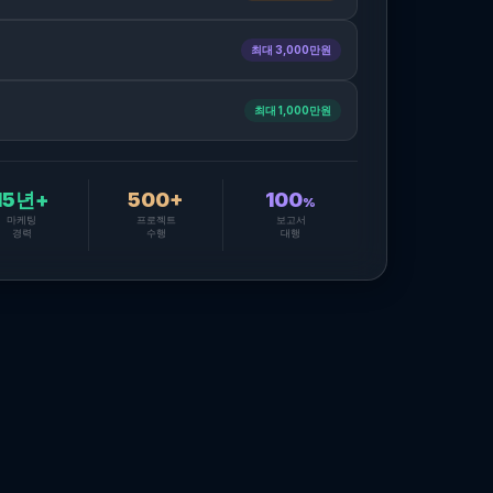
최대 3,000만원
최대 1,000만원
15년+
500+
100
%
마케팅
프로젝트
보고서
경력
수행
대행