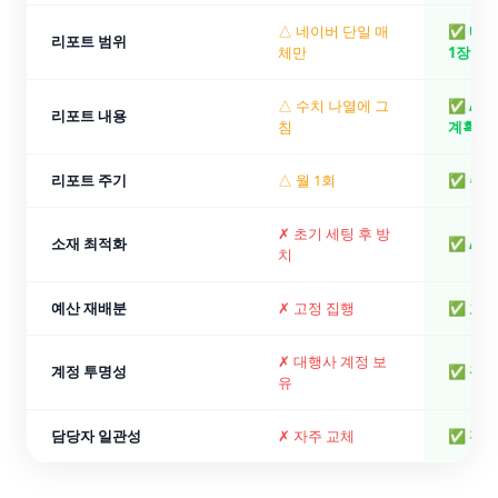
△ 네이버 단일 매
✅ 네이
리포트 범위
체만
1장
△ 수치 나열에 그
✅ AI
리포트 내용
침
계획까
리포트 주기
△ 월 1회
✅ 주 
✗ 초기 세팅 후 방
소재 최적화
✅ A/
치
예산 재배분
✗ 고정 집행
✅ 효율
✗ 대행사 계정 보
계정 투명성
✅ 광고
유
담당자 일관성
✗ 자주 교체
✅ 전담