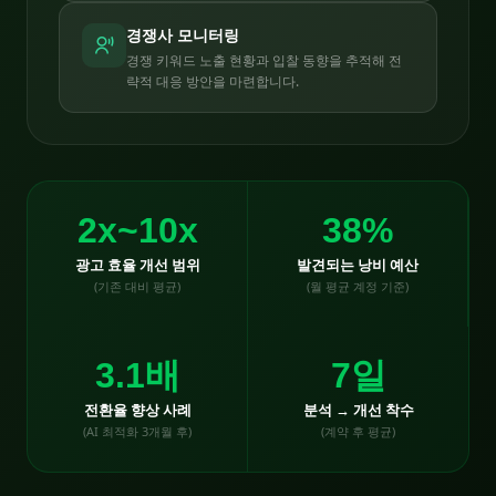
경쟁사 모니터링
경쟁 키워드 노출 현황과 입찰 동향을 추적해 전
략적 대응 방안을 마련합니다.
2x~10x
38%
광고 효율 개선 범위
발견되는 낭비 예산
(기존 대비 평균)
(월 평균 계정 기준)
3.1배
7일
전환율 향상 사례
분석 → 개선 착수
(AI 최적화 3개월 후)
(계약 후 평균)