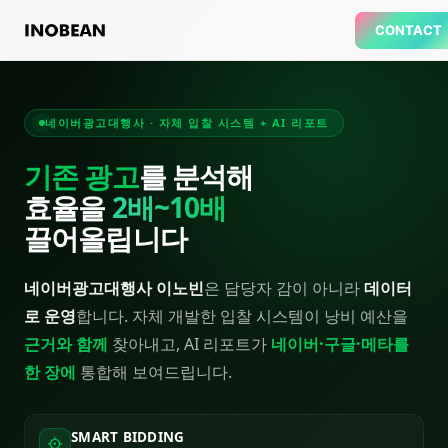
CONTACT
네이버광고대행사 · 자체 입찰 시스템 + AI 리포트
기존 광고
를 분석해
효율을
2배~10배
끌어올립니다
네이버광고대행사 이노빈
은 담당자 감이 아니라
데이터
로 운영
합니다. 자체 개발한 입찰 시스템이 낭비 예산을
근거와 함께
찾아내고, AI 리포트가
네이버·구글·메타를
한 장에
통합해 보여드립니다.
SMART BIDDING