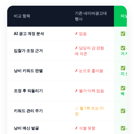
기존 네이버광고대
비교 항목
이노빈 
행사
AI 광고 계정 분석
✗ 없음
✅ 전수
✗ 담당자 감·경험
✅ 시스
입찰가 조정 근거
에 의존
거 제시
✅ 전 
낭비 키워드 판별
✗ 눈으로 훑어봄
지 산출
✅ 적용
조정 후 되돌리기
✗ 불가·이력 없음
백
△ 월 1회 또는 미
키워드 관리 주기
✅ 주 
정
낭비 예산 발굴
✗ 식별 못함
✅ AI