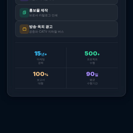
홍보물 제작
브로셔·카탈로그·인쇄
방송·옥외 광고
공중파·CATV·지하철·버스
15
500
년+
+
마케팅
프로젝트
경력
수행
100
90
%
일
보고서
평균
대행
수행기간